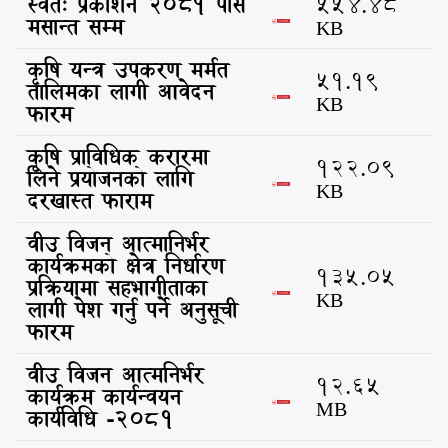
स्वत: प्रकाशन 2081 पौस
554.48
मसान्त सम्म
KB
कृषि यन्त्र उपकरण मर्मत
51.19
तालिमका लागी आवेदन
KB
फारम
कृषि प्राविधिक करारमा
122.09
लिने प्रयोजनको लागि
KB
दरखास्त फाराम
वीउ विजन आत्मानिर्भर
कार्यक्रमको क्षेत्र निर्धारण
135.05
प्रक्रियामा सहभागीताका
KB
लागी पेश गर्नु पर्ने अनुसूची
फारम
वीउ विजन आत्मनिर्भर
12.65
कार्यक्रम कार्यन्वयन
MB
कार्यविधि -२०८१