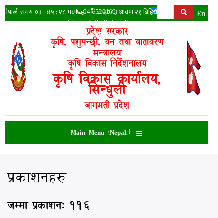
Skip
Search
Ne
En
📞
047-520166
|
to
✉️
akcsindhuli@gmail.com
main
प्रदेश सरकार
|
Facebook
content
कृषि, पशुपन्छी, वन तथा वातावरण
मन्त्रालय
कृषि विकास निर्देशनालय
कृषि विकास कार्यालय,
सिन्धुली
बागमती प्रदेश
Main Menu (Nepali)
प्रकाशनहरु
जम्मा प्रकाशन: 116