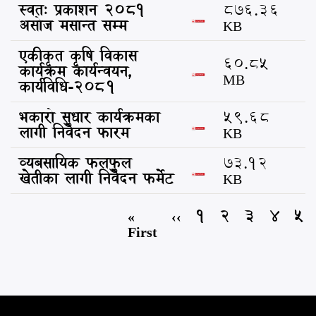
स्वत: प्रकाशन 2081
876.36
असोज मसान्त सम्म
KB
एकीकृत कृषि विकास
60.85
कार्यक्रम कार्यन्वयन,
MB
कार्यविधि-२०८१
भकारो सुधार कार्यक्रमका
59.68
लागी निवेदन फारम
KB
व्यबसायिक फलफुल
73.12
खेतीका लागी निवेदन फर्मेट
KB
First
«
Previous
‹‹
Page
1
Current
2
Page
3
Page
4
Pag
5
Pagination
page
First
page
page