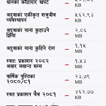
धानको काँडादार खपटे
KB
अदुवाको एकीकृत शत्रुजीव
562.93
व्यवस्थापन
KB
अदुवाको गानो कुहाउने
2.86
झिंगा
MB
1.15
अदुवाको गानो कुहिने रोग
MB
स्वत: प्रकाशन 2082
1.53
असार मसान्त सम्म
MB
वार्षिक पुस्तिका
23.79
२०८०/८१
MB
462.77
स्वत प्रकाशन चैत्र २०८१
KB