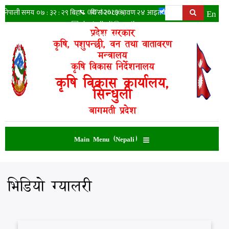
Skip
Search
Ne
En
📞
047-520166
|
to
✉️
akcsindhuli@gmail.com
main
प्रदेश सरकार
|
Facebook
content
कृषि, पशुपन्छी, वन तथा वातावरण
मन्त्रालय
कृषि विकास निर्देशनालय
कृषि विकास कार्यालय,
सिन्धुली
बागमती प्रदेश
Main Menu (Nepali)
भिडियो ग्यालरी